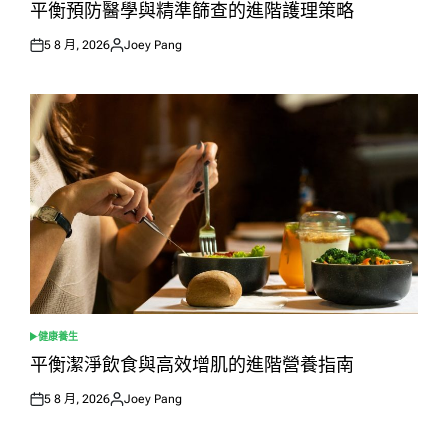
IN
平衡預防醫學與精準篩查的進階護理策略
5 8 月, 2026
Joey Pang
Posted
Posted
on
by
健康養生
POSTED
IN
平衡潔淨飲食與高效增肌的進階營養指南
5 8 月, 2026
Joey Pang
Posted
Posted
on
by