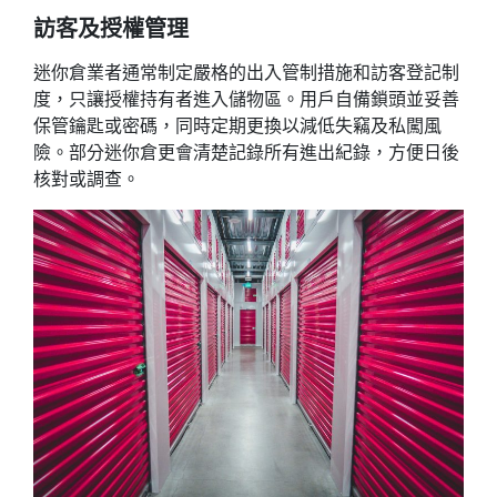
訪客及授權管理
迷你倉業者通常制定嚴格的出入管制措施和訪客登記制
度，只讓授權持有者進入儲物區。用戶自備鎖頭並妥善
保管鑰匙或密碼，同時定期更換以減低失竊及私闖風
險。部分迷你倉更會清楚記錄所有進出紀錄，方便日後
核對或調查。