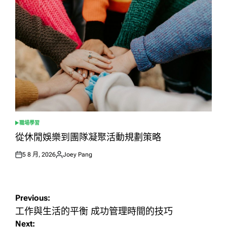
職場學習
POSTED
IN
從休閒娛樂到團隊凝聚活動規劃策略
5 8 月, 2026
Joey Pang
Posted
Posted
on
by
文
Previous:
章
工作與生活的平衡 成功管理時間的技巧
Next:
導