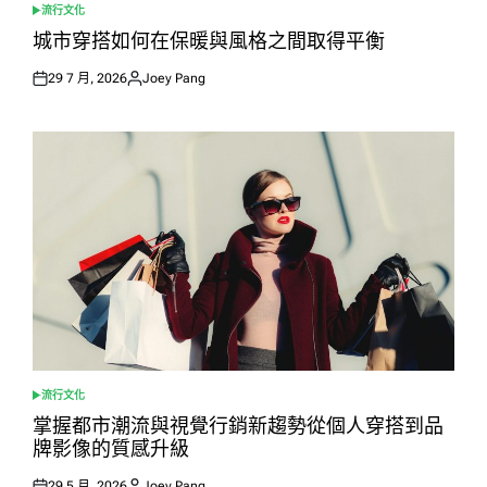
流行文化
POSTED
IN
城市穿搭如何在保暖與風格之間取得平衡
29 7 月, 2026
Joey Pang
Posted
Posted
on
by
流行文化
POSTED
IN
掌握都市潮流與視覺行銷新趨勢從個人穿搭到品
牌影像的質感升級
29 5 月, 2026
Joey Pang