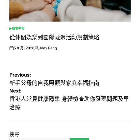
職場學習
POSTED
IN
從休閒娛樂到團隊凝聚活動規劃策略
5 8 月, 2026
Joey Pang
Posted
Posted
on
by
文
Previous:
章
新手父母的自我照顧與家庭幸福指南
Next:
導
香港人常見健康隱患 身體檢查助你發現問題及早
覽
治療
搜尋