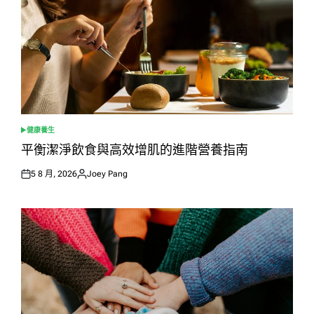
健康養生
POSTED
IN
平衡潔淨飲食與高效增肌的進階營養指南
5 8 月, 2026
Joey Pang
Posted
Posted
on
by