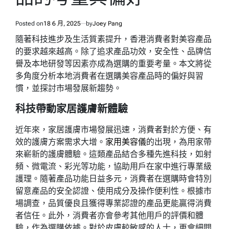
Posted on
18 6 月, 2025
by
Joey Pang
隨著科技進步及生活質素提升，香港消費者對美容產品
的要求越來越高。除了追求產品功效，安全性、品牌信
譽及本地研發等因素亦成為選購的重要考量。本文將從
多角度分析本地消費者在選購美容產品時的偏好與習
慣，並探討市場發展新趨勢。
科技帶動家居護膚新體驗
近年來，家居護膚市場發展迅速，消費者對於方便、有
效的護膚方案需求大增。
家用美容儀
的出現，為用家帶
來嶄新的護膚體驗。這類產品結合多種先進科技，如射
頻、微電流、彩光等功能，協助用戶在家中進行專業級
護理。隨著產品功能日益多元，消費者在選購時會特別
留意產品的安全認證、使用成分及操作便利性。根據市
場調查，品質優良且獲得專業認證的產品更能贏得消費
者信任。此外，消費者亦會參考其他用戶的評價和體
驗，作為選購依據。對於皮膚較敏感的人士，更會細閱