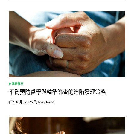
健康養生
POSTED
IN
平衡預防醫學與精準篩查的進階護理策略
5 8 月, 2026
Joey Pang
Posted
Posted
on
by