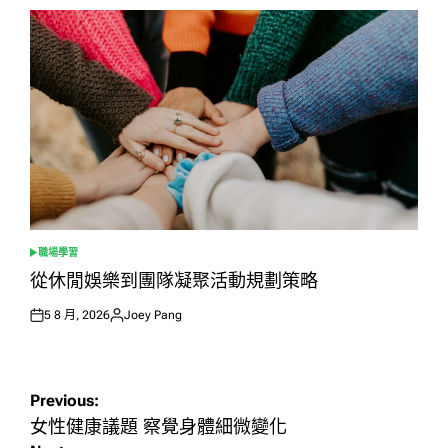
職場學習
POSTED
IN
從休閒娛樂到團隊凝聚活動規劃策略
5 8 月, 2026
Joey Pang
Posted
Posted
on
by
文
Previous:
章
女性健康議題 察覺身體細微變化