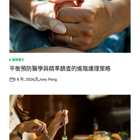
健康養生
POSTED
IN
平衡預防醫學與精準篩查的進階護理策略
5 8 月, 2026
Joey Pang
Posted
Posted
on
by