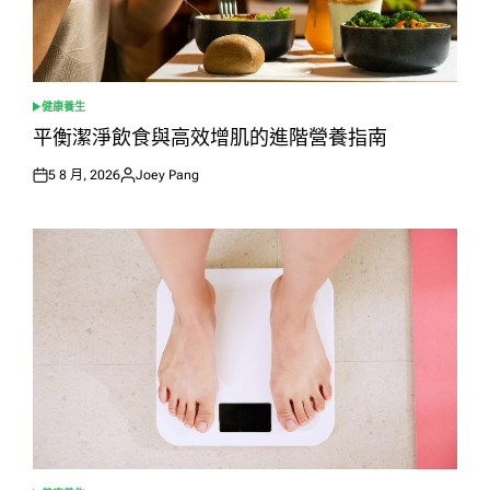
健康養生
POSTED
IN
平衡潔淨飲食與高效增肌的進階營養指南
5 8 月, 2026
Joey Pang
Posted
Posted
on
by