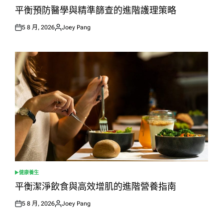
IN
平衡預防醫學與精準篩查的進階護理策略
5 8 月, 2026
Joey Pang
Posted
Posted
on
by
健康養生
POSTED
IN
平衡潔淨飲食與高效增肌的進階營養指南
5 8 月, 2026
Joey Pang
Posted
Posted
on
by